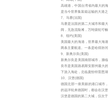
高雄港，中国台湾省内最大的
是当今世界集装箱运输的大港之
7、马赛(法国)
马赛是法国的第二大城市和最
阔，无急流险滩，万吨级轮可畅
8、纽约(美国)
美国最大的海港，世界最大海
两条主要航道。一条是哈得孙河
9、新奥尔良(美国)
新奥尔良是美国南部城市，濒
良市是美国路易斯安那州最大
下游入海处，北临庞恰特雷恩湖
10、汉堡(德国)
德国北部一座美丽的港口城市，
的远洋轮来德国时，都会在汉堡
汉堡是德国的第二大城，仅次于