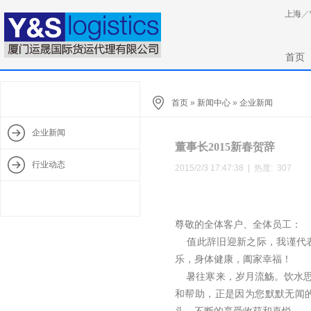
上海
／
首页
首页
»
新闻中心
»
企业新闻
企业新闻
董事长2015新春贺辞
行业动态
2015/2/3 17:47:38 | 热度:
307
尊敬的全体客户、全体员工：
值此辞旧迎新之际，我谨代表
乐，身体健康，阖家幸福！
暑往寒来，岁月流觞。饮水思
和帮助，正是因为您默默无闻