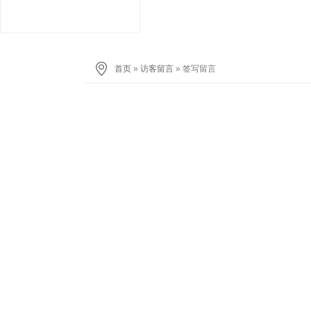
首页
»
访客留言
» 签写留言